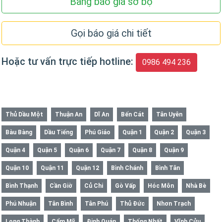
Bảng báo giá sơ bộ
Gọi báo giá chi tiết
Hoặc tư vấn trực tiếp hotline:
0986 494 236
Thủ Dầu Một
Thuận An
Dĩ An
Bến Cát
Tân Uyên
Bàu Bàng
Dầu Tiếng
Phú Giáo
Quận 1
Quận 2
Quận 3
Quận 4
Quận 5
Quận 6
Quận 7
Quận 8
Quận 9
Quận 10
Quận 11
Quận 12
Bình Chánh
Bình Tân
Bình Thạnh
Cần Giờ
Củ Chi
Gò Vấp
Hóc Môn
Nhà Bè
Phú Nhuận
Tân Bình
Tân Phú
Thủ Đức
Nhơn Trạch
Long Thành
Cẩm Mỹ
Định Quán
Thống Nhất
Vĩnh Cửu