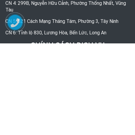
CN 4: 299B, Nguyễn Hữu Cảnh, Phường Thống Nhất, Vũng
Tàu
CN 5: 521 Cách Mạng Tháng Tám, Phường 3, Tây Ninh
CN 6: Tỉnh lộ 830, Lương Hòa, Bến Lức, Long An
CHÍNH SÁCH DỊCH VỤ
Chính sách bảo mật thông tin
Quy trình thi công
Bảng giá tham khảo
MẠNG XÃ HỘI
© 2020 - power by
cms4seo.com