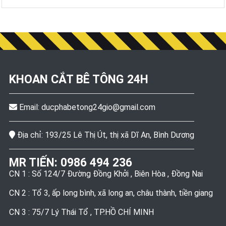
KHOAN CẮT BÊ TÔNG
24H
Email:
ducphabetong24gio@gmail.com
Địa chỉ: 193/25 Lê Thị Út, thị xã Dĩ An, Bình Dương
MR TIẾN:
0986 494 236
CN 1 : Số 124/7 Đường Đồng Khởi , Biên Hòa , Đồng Nai
CN 2 : Tổ 3, ấp long bình, xã long an, châu thành, tiền giang
CN 3 : 75/7 Lý Thái Tổ , TP.HỒ CHÍ MINH