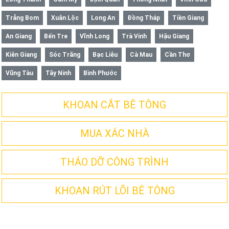
Trảng Bom
Xuân Lộc
Long An
Đồng Tháp
Tiền Giang
An Giang
Bến Tre
Vĩnh Long
Trà Vinh
Hậu Giang
Kiên Giang
Sóc Trăng
Bạc Liêu
Cà Mau
Cần Thơ
Vũng Tàu
Tây Ninh
Bình Phước
KHOAN CẮT BÊ TÔNG
MUA XÁC NHÀ
THÁO DỠ CÔNG TRÌNH
KHOAN RÚT LÕI BÊ TÔNG