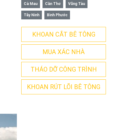
Cà Mau
Cần Thơ
Vũng Tàu
Tây Ninh
Bình Phước
KHOAN CẮT BÊ TÔNG
MUA XÁC NHÀ
THÁO DỠ CÔNG TRÌNH
KHOAN RÚT LÕI BÊ TÔNG