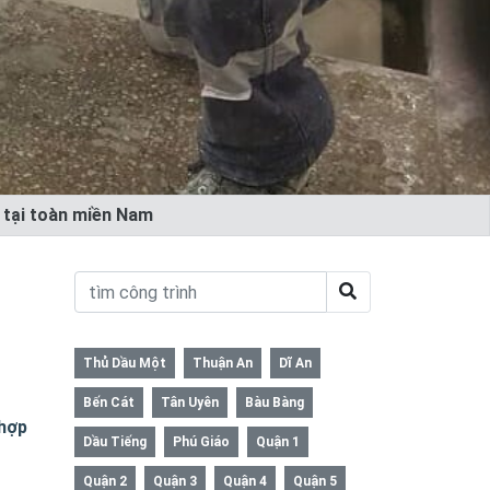
ẻ tại toàn miền Nam
Thủ Dầu Một
Thuận An
Dĩ An
Bến Cát
Tân Uyên
Bàu Bàng
 hợp
Dầu Tiếng
Phú Giáo
Quận 1
Quận 2
Quận 3
Quận 4
Quận 5