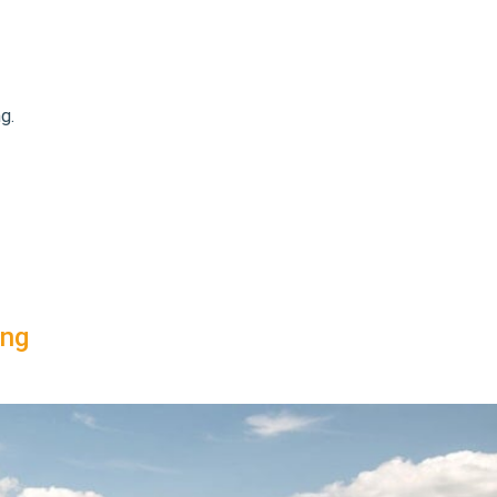
g.
ơng