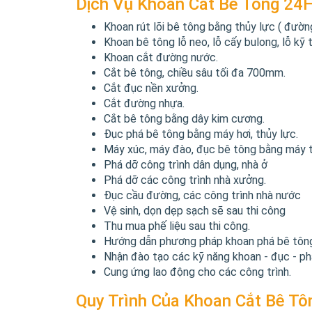
Dịch Vụ Khoan Cắt Bê Tông 24
Khoan rút lõi bê tông bằng thủy lực ( đườ
Khoan bê tông lỗ neo, lỗ cấy bulong, lỗ kỹ
Khoan cắt đường nước.
Cắt bê tông, chiều sâu tối đa 700mm.
Cắt đục nền xưởng.
Cắt đường nhựa.
Cắt bê tông bằng dây kim cương.
Đục phá bê tông bằng máy hơi, thủy lực.
Máy xúc, máy đào, đục bê tông bằng máy t
Phá dỡ công trình dân dụng, nhà ở
Phá dỡ các công trình nhà xưởng.
Đục cầu đường, các công trình nhà nước
Vệ sinh, dọn dẹp sạch sẽ sau thi công
Thu mua phế liệu sau thi công.
Hướng dẫn phương pháp khoan phá bê tông 
Nhận đào tạo các kỹ năng khoan - đục - p
Cung ứng lao động cho các công trình.
Quy Trình Của Khoan Cắt Bê T