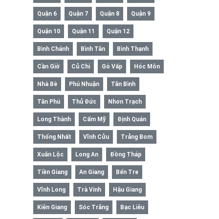
Quận 6
Quận 7
Quận 8
Quận 9
Quận 10
Quận 11
Quận 12
Bình Chánh
Bình Tân
Bình Thạnh
Cần Giờ
Củ Chi
Gò Vấp
Hóc Môn
Nhà Bè
Phú Nhuận
Tân Bình
Tân Phú
Thủ Đức
Nhơn Trạch
Long Thành
Cẩm Mỹ
Định Quán
Thống Nhất
Vĩnh Cửu
Trảng Bom
Xuân Lộc
Long An
Đồng Tháp
Tiền Giang
An Giang
Bến Tre
Vĩnh Long
Trà Vinh
Hậu Giang
Kiên Giang
Sóc Trăng
Bạc Liêu