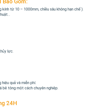
H Bao Gồm:
ng kính từ 10 – 1000mm, chiều sâu không hạn chế ).
 thuật…
hủy lực.
hiệu quả và miễn phí.
há bê tông một cách chuyên nghiệp.
ông 24H