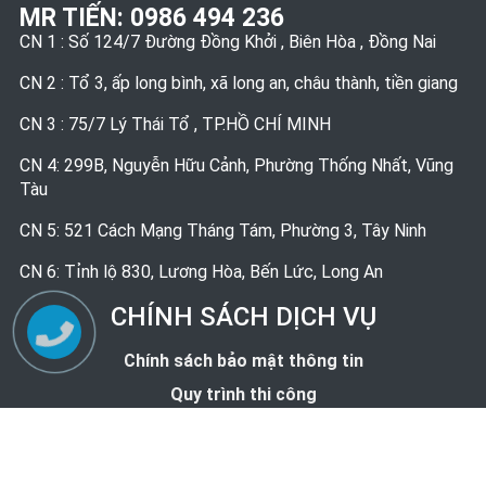
MR TIẾN:
0986 494 236
CN 1 : Số 124/7 Đường Đồng Khởi , Biên Hòa , Đồng Nai
CN 2 : Tổ 3, ấp long bình, xã long an, châu thành, tiền giang
CN 3 : 75/7 Lý Thái Tổ , TP.HỒ CHÍ MINH
CN 4: 299B, Nguyễn Hữu Cảnh, Phường Thống Nhất, Vũng
Tàu
CN 5: 521 Cách Mạng Tháng Tám, Phường 3, Tây Ninh
CN 6: Tỉnh lộ 830, Lương Hòa, Bến Lức, Long An
CHÍNH SÁCH DỊCH VỤ
Chính sách bảo mật thông tin
Quy trình thi công
Bảng giá tham khảo