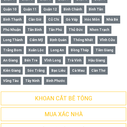
Quận 10
Quận 11
Quận 12
Bình Chánh
Bình Tân
Bình Thạnh
Cần Giờ
Củ Chi
Gò Vấp
Hóc Môn
Nhà Bè
Phú Nhuận
Tân Bình
Tân Phú
Thủ Đức
Nhơn Trạch
Long Thành
Cẩm Mỹ
Định Quán
Thống Nhất
Vĩnh Cửu
Trảng Bom
Xuân Lộc
Long An
Đồng Tháp
Tiền Giang
An Giang
Bến Tre
Vĩnh Long
Trà Vinh
Hậu Giang
Kiên Giang
Sóc Trăng
Bạc Liêu
Cà Mau
Cần Thơ
Vũng Tàu
Tây Ninh
Bình Phước
KHOAN CẮT BÊ TÔNG
MUA XÁC NHÀ