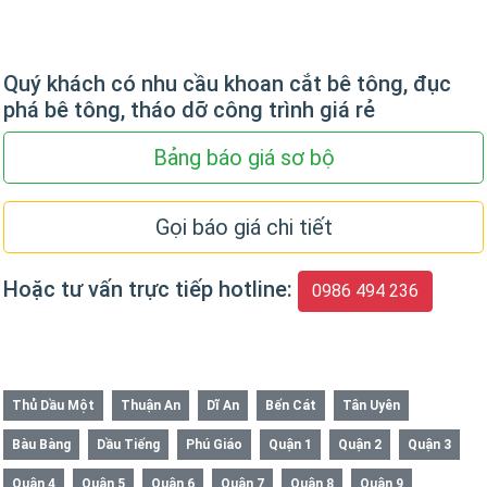
Quý khách có nhu cầu khoan cắt bê tông, đục
phá bê tông, tháo dỡ công trình giá rẻ
Bảng báo giá sơ bộ
Gọi báo giá chi tiết
Hoặc tư vấn trực tiếp hotline:
0986 494 236
Thủ Dầu Một
Thuận An
Dĩ An
Bến Cát
Tân Uyên
Bàu Bàng
Dầu Tiếng
Phú Giáo
Quận 1
Quận 2
Quận 3
Quận 4
Quận 5
Quận 6
Quận 7
Quận 8
Quận 9