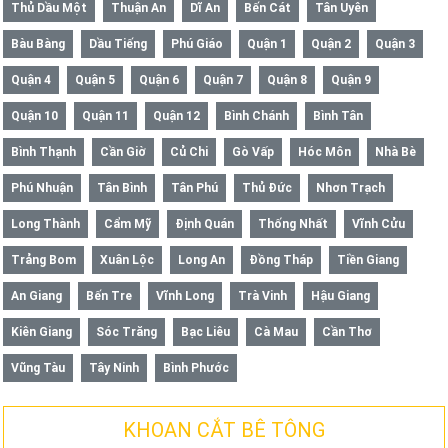
Thủ Dầu Một
Thuận An
Dĩ An
Bến Cát
Tân Uyên
Bàu Bàng
Dầu Tiếng
Phú Giáo
Quận 1
Quận 2
Quận 3
Quận 4
Quận 5
Quận 6
Quận 7
Quận 8
Quận 9
Quận 10
Quận 11
Quận 12
Bình Chánh
Bình Tân
Bình Thạnh
Cần Giờ
Củ Chi
Gò Vấp
Hóc Môn
Nhà Bè
Phú Nhuận
Tân Bình
Tân Phú
Thủ Đức
Nhơn Trạch
Long Thành
Cẩm Mỹ
Định Quán
Thống Nhất
Vĩnh Cửu
Trảng Bom
Xuân Lộc
Long An
Đồng Tháp
Tiền Giang
An Giang
Bến Tre
Vĩnh Long
Trà Vinh
Hậu Giang
Kiên Giang
Sóc Trăng
Bạc Liêu
Cà Mau
Cần Thơ
Vũng Tàu
Tây Ninh
Bình Phước
KHOAN CẮT BÊ TÔNG