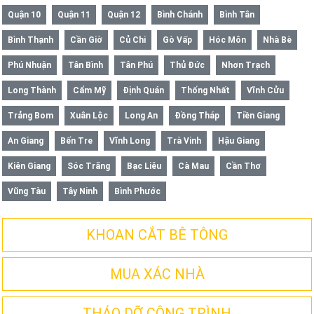
Quận 10
Quận 11
Quận 12
Bình Chánh
Bình Tân
Bình Thạnh
Cần Giờ
Củ Chi
Gò Vấp
Hóc Môn
Nhà Bè
Phú Nhuận
Tân Bình
Tân Phú
Thủ Đức
Nhơn Trạch
Long Thành
Cẩm Mỹ
Định Quán
Thống Nhất
Vĩnh Cửu
Trảng Bom
Xuân Lộc
Long An
Đồng Tháp
Tiền Giang
An Giang
Bến Tre
Vĩnh Long
Trà Vinh
Hậu Giang
Kiên Giang
Sóc Trăng
Bạc Liêu
Cà Mau
Cần Thơ
Vũng Tàu
Tây Ninh
Bình Phước
KHOAN CẮT BÊ TÔNG
MUA XÁC NHÀ
THÁO DỠ CÔNG TRÌNH