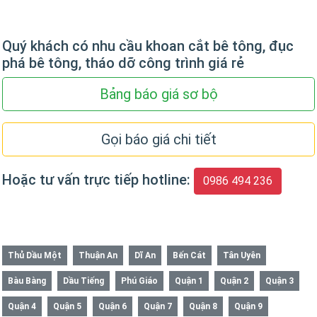
Quý khách có nhu cầu khoan cắt bê tông, đục
phá bê tông, tháo dỡ công trình giá rẻ
Bảng báo giá sơ bộ
Gọi báo giá chi tiết
Hoặc tư vấn trực tiếp hotline:
0986 494 236
Thủ Dầu Một
Thuận An
Dĩ An
Bến Cát
Tân Uyên
Bàu Bàng
Dầu Tiếng
Phú Giáo
Quận 1
Quận 2
Quận 3
Quận 4
Quận 5
Quận 6
Quận 7
Quận 8
Quận 9