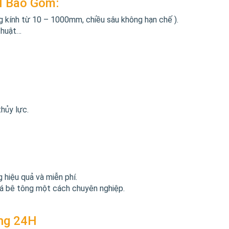
H Bao Gồm:
ng kính từ 10 – 1000mm, chiều sâu không hạn chế ).
 thuật…
hủy lực.
hiệu quả và miễn phí.
há bê tông một cách chuyên nghiệp.
ông 24H