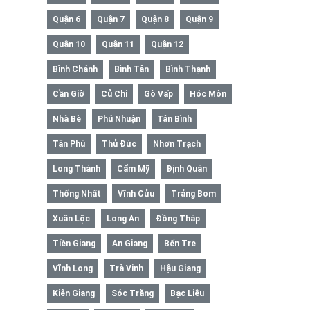
Quận 6
Quận 7
Quận 8
Quận 9
Quận 10
Quận 11
Quận 12
Bình Chánh
Bình Tân
Bình Thạnh
Cần Giờ
Củ Chi
Gò Vấp
Hóc Môn
Nhà Bè
Phú Nhuận
Tân Bình
Tân Phú
Thủ Đức
Nhơn Trạch
Long Thành
Cẩm Mỹ
Định Quán
Thống Nhất
Vĩnh Cửu
Trảng Bom
Xuân Lộc
Long An
Đồng Tháp
Tiền Giang
An Giang
Bến Tre
Vĩnh Long
Trà Vinh
Hậu Giang
Kiên Giang
Sóc Trăng
Bạc Liêu