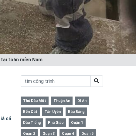
ẻ tại toàn miền Nam
Thủ Dầu Một
Thuận An
Dĩ An
Bến Cát
Tân Uyên
Bàu Bàng
iá cả
Dầu Tiếng
Phú Giáo
Quận 1
Quận 2
Quận 3
Quận 4
Quận 5