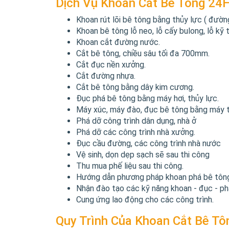
Dịch Vụ Khoan Cắt Bê Tông 24
Khoan rút lõi bê tông bằng thủy lực ( đườ
Khoan bê tông lỗ neo, lỗ cấy bulong, lỗ kỹ
Khoan cắt đường nước.
Cắt bê tông, chiều sâu tối đa 700mm.
Cắt đục nền xưởng.
Cắt đường nhựa.
Cắt bê tông bằng dây kim cương.
Đục phá bê tông bằng máy hơi, thủy lực.
Máy xúc, máy đào, đục bê tông bằng máy t
Phá dỡ công trình dân dụng, nhà ở
Phá dỡ các công trình nhà xưởng.
Đục cầu đường, các công trình nhà nước
Vệ sinh, dọn dẹp sạch sẽ sau thi công
Thu mua phế liệu sau thi công.
Hướng dẫn phương pháp khoan phá bê tông 
Nhận đào tạo các kỹ năng khoan - đục - p
Cung ứng lao động cho các công trình.
Quy Trình Của Khoan Cắt Bê T