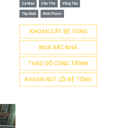
Cà Mau
Cần Thơ
Vũng Tàu
Tây Ninh
Bình Phước
KHOAN CẮT BÊ TÔNG
MUA XÁC NHÀ
THÁO DỠ CÔNG TRÌNH
KHOAN RÚT LÕI BÊ TÔNG