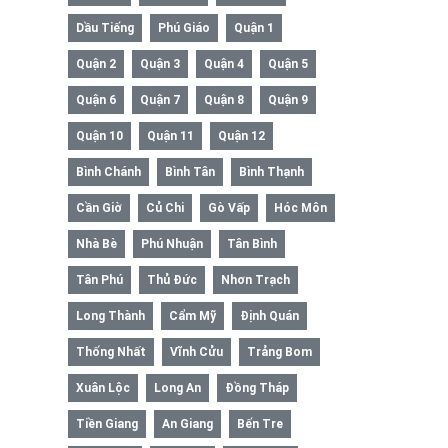
Dầu Tiếng
Phú Giáo
Quận 1
Quận 2
Quận 3
Quận 4
Quận 5
Quận 6
Quận 7
Quận 8
Quận 9
Quận 10
Quận 11
Quận 12
Bình Chánh
Bình Tân
Bình Thạnh
Cần Giờ
Củ Chi
Gò Vấp
Hóc Môn
Nhà Bè
Phú Nhuận
Tân Bình
Tân Phú
Thủ Đức
Nhơn Trạch
Long Thành
Cẩm Mỹ
Định Quán
Thống Nhất
Vĩnh Cửu
Trảng Bom
Xuân Lộc
Long An
Đồng Tháp
Tiền Giang
An Giang
Bến Tre