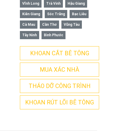
Vĩnh Long
Trà Vinh
Hậu Giang
Kiên Giang
Sóc Trăng
Bạc Liêu
Cà Mau
Cần Thơ
Vũng Tàu
Tây Ninh
Bình Phước
KHOAN CẮT BÊ TÔNG
MUA XÁC NHÀ
THÁO DỠ CÔNG TRÌNH
KHOAN RÚT LÕI BÊ TÔNG