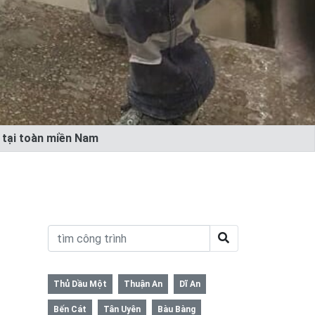
ẻ tại toàn miền Nam
Thủ Dầu Một
Thuận An
Dĩ An
Bến Cát
Tân Uyên
Bàu Bàng