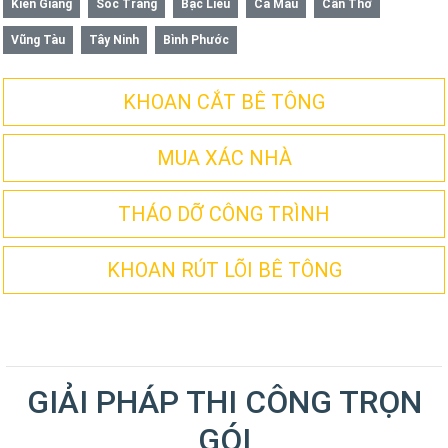
Kiên Giang
Sóc Trăng
Bạc Liêu
Cà Mau
Cần Thơ
Vũng Tàu
Tây Ninh
Bình Phước
KHOAN CẮT BÊ TÔNG
MUA XÁC NHÀ
THÁO DỠ CÔNG TRÌNH
KHOAN RÚT LÕI BÊ TÔNG
GIẢI PHÁP THI CÔNG TRỌN
GÓI