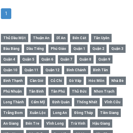
1
Thủ Dầu Một
Thuận An
Dĩ An
Bến Cát
Tân Uyên
Bàu Bàng
Dầu Tiếng
Phú Giáo
Quận 1
Quận 2
Quận 3
Quận 4
Quận 5
Quận 6
Quận 7
Quận 8
Quận 9
Quận 10
Quận 11
Quận 12
Bình Chánh
Bình Tân
Bình Thạnh
Cần Giờ
Củ Chi
Gò Vấp
Hóc Môn
Nhà Bè
Phú Nhuận
Tân Bình
Tân Phú
Thủ Đức
Nhơn Trạch
Long Thành
Cẩm Mỹ
Định Quán
Thống Nhất
Vĩnh Cửu
Trảng Bom
Xuân Lộc
Long An
Đồng Tháp
Tiền Giang
An Giang
Bến Tre
Vĩnh Long
Trà Vinh
Hậu Giang